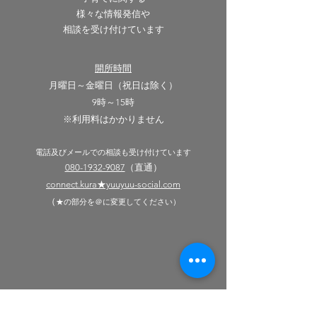
様々な情報発信や
相談を
受け付けています
開所時間
月曜日～金曜日（祝日は除く）
9時～15時
​​※利用料はかかりません
電話及びメールでの相談も
受け付けています
080-1932-9087
（直通）
​connect.kura★yuuyuu-social.com
（
★の部分を＠に変更してください）
KU-RA cafe