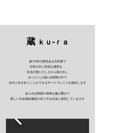
蔵ｋｕ-ｒａ​
蔵
ｋｕ-ｒａ
築180年の歴史ある古民家で
日常の中に特別な場所を…
生活の慌ただしさから抜け出し
ゆったりと流れる時間の中で
自分と向き合うことができるサードプレイスを提供します
あらゆる制度の垣根を越え繋がり
新しい社会福祉施設の在り方を社会に発信していきます